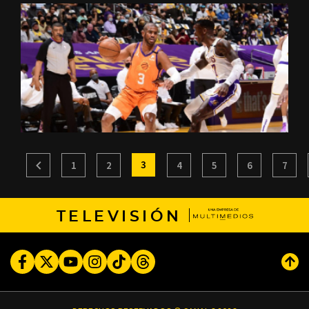
3
1
2
4
5
6
7
TELEVISIÓN
Facebook
Twitter
Youtube
Instagram
TikTok
Threads
Subi