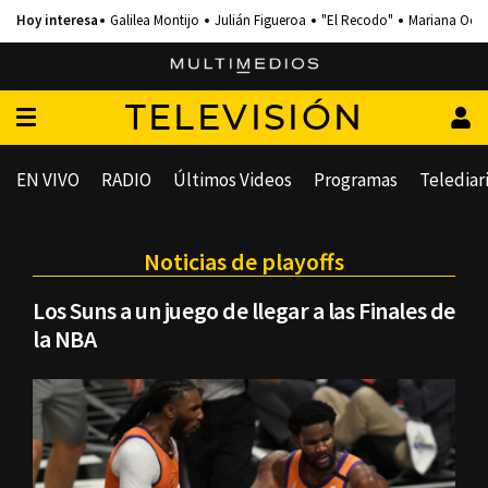
Galilea Montijo
Julián Figueroa
"El Recodo"
Mariana Och
TELEVISIÓN
EN VIVO
RADIO
Últimos Videos
Programas
Telediar
Noticias de playoffs
Los Suns a un juego de llegar a las Finales de
la NBA