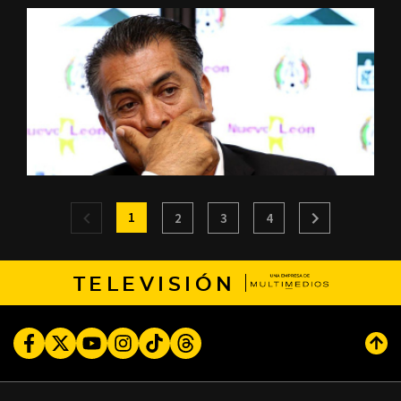
1
2
3
4
TELEVISIÓN
Facebook
Twitter
Youtube
Instagram
TikTok
Threads
Subi