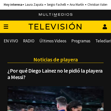
Laura Zapata
Sergio Fachelli
Ana Martín
Christian Valero
TELEVISIÓN
EN VIVO
RADIO
Últimos Videos
Programas
Telediar
Noticias de playera
¿Por qué Diego Lainez no le pidió la playera
a Messi?