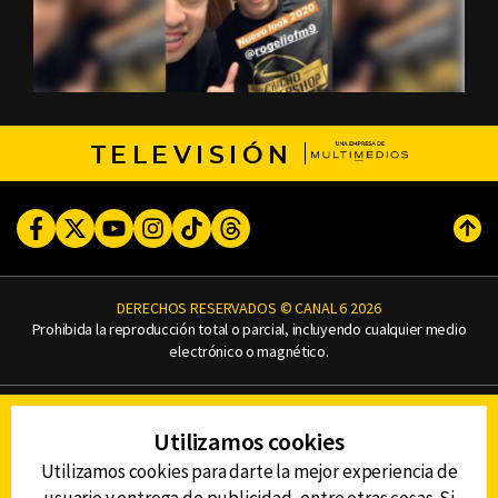
TELEVISIÓN
Facebook
Twitter
Youtube
Instagram
TikTok
Threads
Subi
DERECHOS RESERVADOS © CANAL 6 2026
Prohibida la reproducción total o parcial, incluyendo cualquier medio
electrónico o magnético.
CONTACTO
Utilizamos cookies
AVISO DE PRIVACIDAD
AVISO LEGAL
Utilizamos cookies para darte la mejor experiencia de
DEFENSORÍA DE LAS AUDIENCIAS