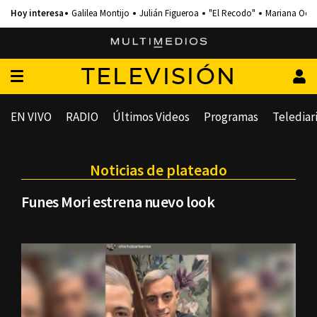
Galilea Montijo
Julián Figueroa
"El Recodo"
Mariana Och
TELEVISIÓN
EN VIVO
RADIO
Últimos Videos
Programas
Telediar
Noticias de plateado
Funes Mori estrena nuevo look