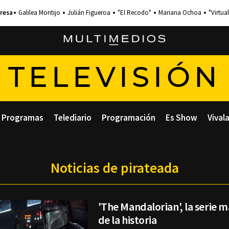
Galilea Montijo
Julián Figueroa
"El Recodo"
Mariana Ochoa
"Virtual
TELEVISIÓN
Programas
Telediario
Programación
Es Show
Vival
Noticias de pirateada
'The Mandalorian', la serie 
de la historia