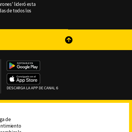
rones' lideró esta
adas de todos los
reads
Subir
DESCARGA LA APP DE CANAL 6
ega de
sentimiento