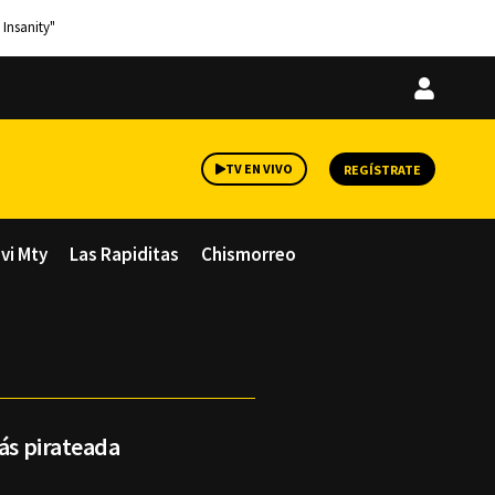
 Insanity"
Iniciar
sesión
TV EN VIVO
REGÍSTRATE
avi Mty
Las Rapiditas
Chismorreo
más pirateada