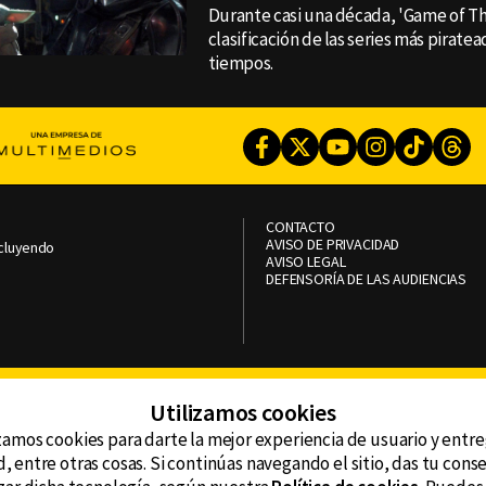
Durante casi una década, 'Game of Th
clasificación de las series más pirate
tiempos.
Facebook
Twitter
Youtube
Instagram
TikTok
Th
CONTACTO
AVISO DE PRIVACIDAD
ncluyendo
AVISO LEGAL
DEFENSORÍA DE LAS AUDIENCIAS
Utilizamos cookies
zamos cookies para darte la mejor experiencia de usuario y entr
, entre otras cosas. Si continúas navegando el sitio, das tu con