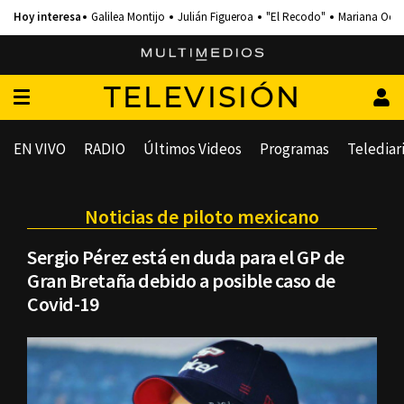
Galilea Montijo
Julián Figueroa
"El Recodo"
Mariana Och
TELEVISIÓN
EN VIVO
RADIO
Últimos Videos
Programas
Telediar
Noticias de piloto mexicano
Sergio Pérez está en duda para el GP de
Gran Bretaña debido a posible caso de
Covid-19