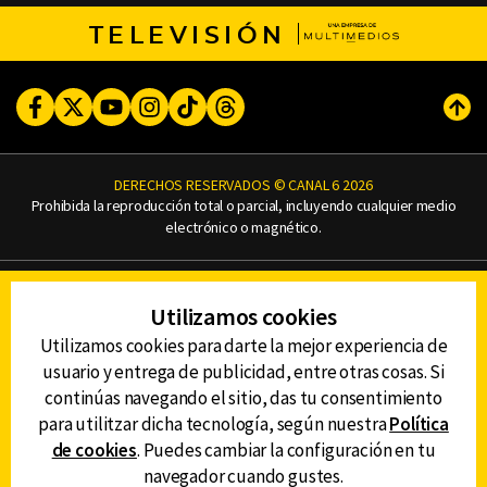
TELEVISIÓN
Facebook
Twitter
Youtube
Instagram
TikTok
Threads
Subi
DERECHOS RESERVADOS © CANAL 6 2026
Prohibida la reproducción total o parcial, incluyendo cualquier medio
electrónico o magnético.
CONTACTO
Utilizamos cookies
AVISO DE PRIVACIDAD
AVISO LEGAL
Utilizamos cookies para darte la mejor experiencia de
DEFENSORÍA DE LAS AUDIENCIAS
usuario y entrega de publicidad, entre otras cosas. Si
continúas navegando el sitio, das tu consentimiento
para utilitzar dicha tecnología, según nuestra
Política
de cookies
. Puedes cambiar la configuración en tu
DESCARGA LA APP DE CANAL 6
navegador cuando gustes.