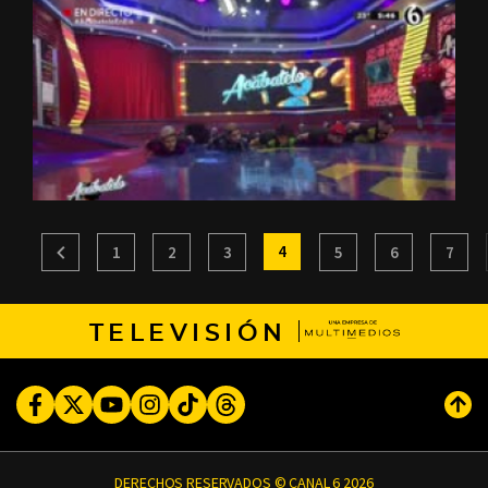
4
1
2
3
5
6
7
TELEVISIÓN
Facebook
Twitter
Youtube
Instagram
TikTok
Threads
Subi
DERECHOS RESERVADOS © CANAL 6 2026