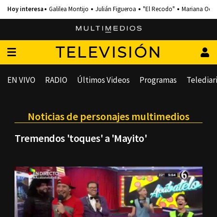
Galilea Montijo
Julián Figueroa
"El Recodo"
Mariana Och
TELEVISIÓN
EN VIVO
RADIO
Últimos Videos
Programas
Telediar
Noticias de personajes multimedios
Tremendos 'toques' a 'Mayito'