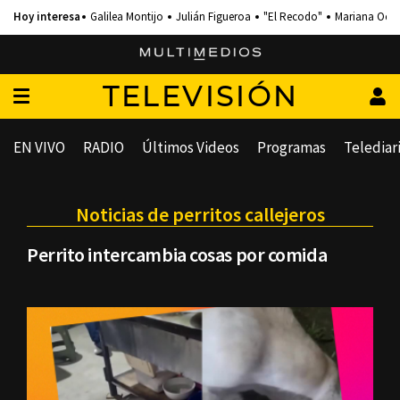
Galilea Montijo
Julián Figueroa
"El Recodo"
Mariana Och
TELEVISIÓN
EN VIVO
RADIO
Últimos Videos
Programas
Telediar
Noticias de perritos callejeros
Perrito intercambia cosas por comida