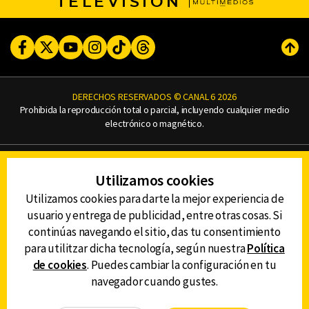
TELEVISIÓN
Facebook
Twitter
Youtube
Instagram
TikTok
Threads
Subi
DERECHOS RESERVADOS © CANAL 6 2026
Prohibida la reproducción total o parcial, incluyendo cualquier medio
electrónico o magnético.
CONTACTO
Utilizamos cookies
AVISO DE PRIVACIDAD
AVISO LEGAL
Utilizamos cookies para darte la mejor experiencia de
DEFENSORÍA DE LAS AUDIENCIAS
usuario y entrega de publicidad, entre otras cosas. Si
continúas navegando el sitio, das tu consentimiento
para utilitzar dicha tecnología, según nuestra
Política
de cookies
. Puedes cambiar la configuración en tu
DESCARGA LA APP DE CANAL 6
navegador cuando gustes.