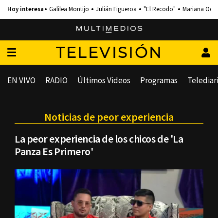
Galilea Montijo
Julián Figueroa
"El Recodo"
Mariana Och
TELEVISIÓN
EN VIVO
RADIO
Últimos Videos
Programas
Telediar
Noticias de peor experiencia
La peor experiencia de los chicos de 'La
Panza Es Primero'