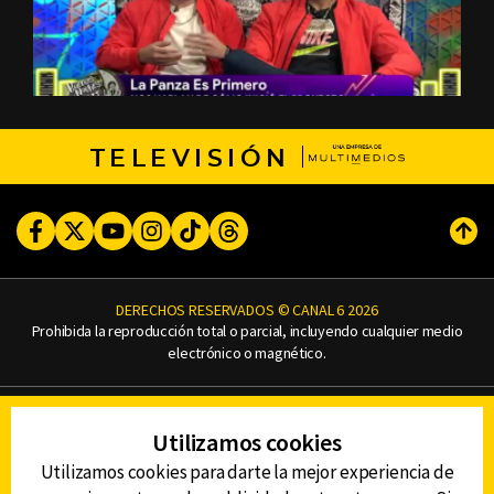
TELEVISIÓN
Facebook
Twitter
Youtube
Instagram
TikTok
Threads
Subi
DERECHOS RESERVADOS © CANAL 6 2026
Prohibida la reproducción total o parcial, incluyendo cualquier medio
electrónico o magnético.
CONTACTO
Utilizamos cookies
AVISO DE PRIVACIDAD
AVISO LEGAL
Utilizamos cookies para darte la mejor experiencia de
DEFENSORÍA DE LAS AUDIENCIAS