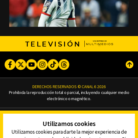
TELEVISIÓN
Facebook
Twitter
Youtube
Instagram
TikTok
Threads
Subi
DERECHOS RESERVADOS © CANAL 6 2026
Prohibida la reproducción total o parcial, incluyendo cualquier medio
electrónico o magnético.
CONTACTO
Utilizamos cookies
AVISO DE PRIVACIDAD
AVISO LEGAL
Utilizamos cookies para darte la mejor experiencia de
DEFENSORÍA DE LAS AUDIENCIAS