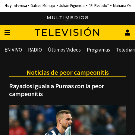
Galilea Montijo
Julián Figueroa
"El Recodo"
Mariana Och
TELEVISIÓN
EN VIVO
RADIO
Últimos Videos
Programas
Telediar
Noticias de peor campeonitis
Rayados iguala a Pumas con la peor
campeonitis