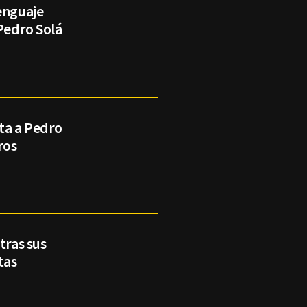
enguaje
 Pedro Solá
ta a Pedro
ros
tras sus
tas