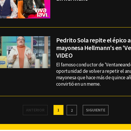
Pedrito Sola repite el épico 
mayonesa Hellmann's en 'Ve
VIDEO
El famoso conductor de 'Ventaneando
oportunidad de volver a repetir el an
mayonesa que hace más de quince año
convirtió en un meme.
ANTERIOR
1
SIGUIENTE
2