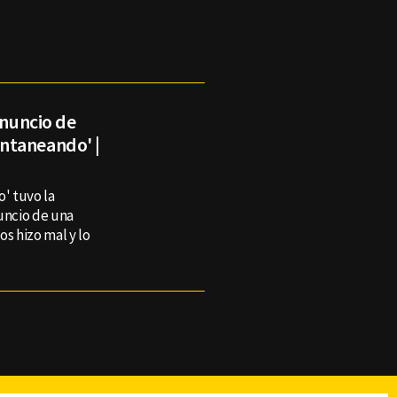
anuncio de
ntaneando' |
' tuvo la
uncio de una
s hizo mal y lo