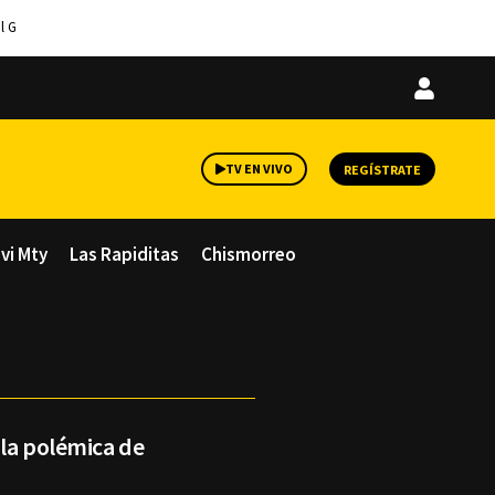
l G
Iniciar
sesión
TV EN VIVO
REGÍSTRATE
avi Mty
Las Rapiditas
Chismorreo
 la polémica de