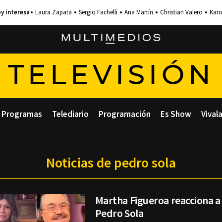
Laura Zapata
Sergio Fachelli
Ana Martín
Christian Valero
Karo
TELEVISIÓN
Programas
Telediario
Programación
Es Show
Vival
Noticias de pedro sola
Martha Figueroa reacciona a
Pedro Sola