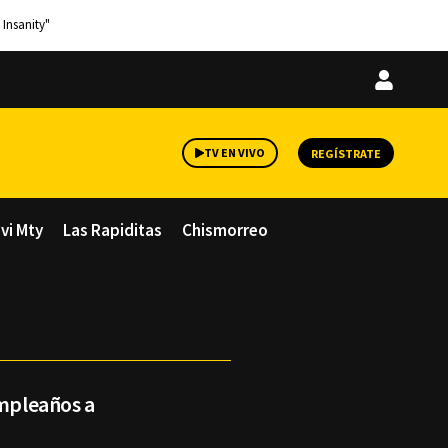
 Insanity"
Iniciar
sesión
TV EN VIVO
REGÍSTRATE
avi Mty
Las Rapiditas
Chismorreo
umpleaños a