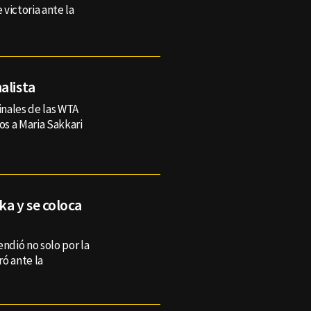
victoria ante la
alista
inales de las WTA
os a Maria Sakkari
a y se coloca
endió no solo por la
ró ante la