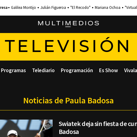
Galilea Montijo
Julián Figueroa
"El Recodo"
Mariana Ochoa
"Virtual
TELEVISIÓN
Programas
Telediario
Programación
Es Show
Vival
Noticias de Paula Badosa
Swiatek deja sin fiesta de c
Badosa