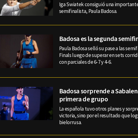
Iga Swiatek consiguió una importante 
semifinalista, Paula Badosa.
Badosa es la segunda semifin
Paula Badosa selló su pase a las semif
Finals luego de superar en sets corrid
con parciales de 6-7 y 4-6.
Badosa sorprende a Sabalenk
primera de grupo
La española tuvo otros planes y sorpr
victoria, sino por el resultado que log
bielorrusa.