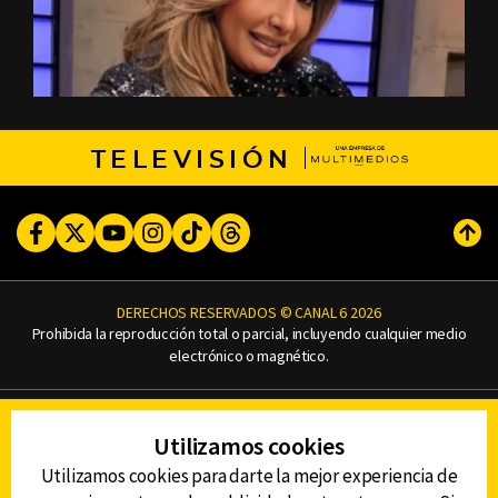
TELEVISIÓN
Facebook
Twitter
Youtube
Instagram
TikTok
Threads
Subi
DERECHOS RESERVADOS © CANAL 6 2026
Prohibida la reproducción total o parcial, incluyendo cualquier medio
electrónico o magnético.
CONTACTO
Utilizamos cookies
AVISO DE PRIVACIDAD
AVISO LEGAL
Utilizamos cookies para darte la mejor experiencia de
DEFENSORÍA DE LAS AUDIENCIAS