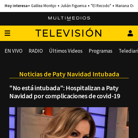
Galilea Montijo
Julián Figueroa
"El Recodo"
Mariana Och
TELEVISIÓN
EN VIVO
RADIO
Últimos Videos
Programas
Telediar
Noticias de Paty Navidad Intubada
"No está intubada": Hospitalizan a Paty
Navidad por complicaciones de covid-19