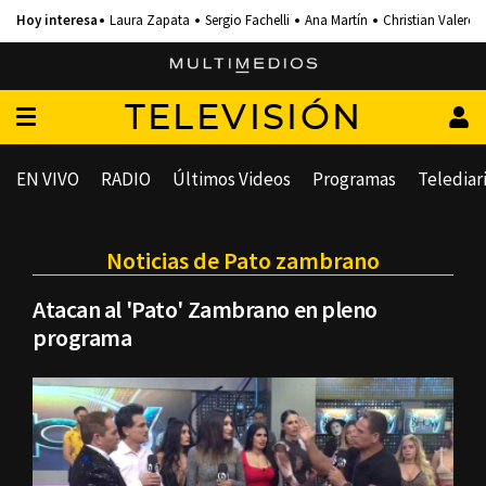
Laura Zapata
Sergio Fachelli
Ana Martín
Christian Valero
TELEVISIÓN
EN VIVO
RADIO
Últimos Videos
Programas
Telediar
Noticias de Pato zambrano
Atacan al 'Pato' Zambrano en pleno
programa