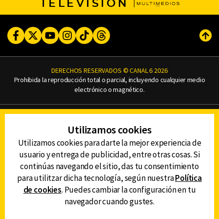
TELEVISIÓN
Facebook
Twitter
Youtube
Instagram
TikTok
Threads
Subi
DERECHOS RESERVADOS © CANAL 6 2026
Prohibida la reproducción total o parcial, incluyendo cualquier medio
electrónico o magnético.
CONTACTO
Utilizamos cookies
AVISO DE PRIVACIDAD
AVISO LEGAL
Utilizamos cookies para darte la mejor experiencia de
DEFENSORÍA DE LAS AUDIENCIAS
usuario y entrega de publicidad, entre otras cosas. Si
continúas navegando el sitio, das tu consentimiento
para utilitzar dicha tecnología, según nuestra
Política
de cookies
. Puedes cambiar la configuración en tu
DESCARGA LA APP DE CANAL 6
navegador cuando gustes.