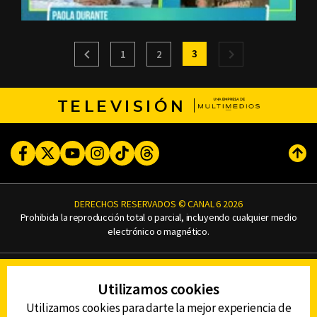
3
1
2
TELEVISIÓN
Facebook
Twitter
Youtube
Instagram
TikTok
Threads
Subi
DERECHOS RESERVADOS © CANAL 6 2026
Prohibida la reproducción total o parcial, incluyendo cualquier medio
electrónico o magnético.
CONTACTO
Utilizamos cookies
AVISO DE PRIVACIDAD
AVISO LEGAL
Utilizamos cookies para darte la mejor experiencia de
DEFENSORÍA DE LAS AUDIENCIAS