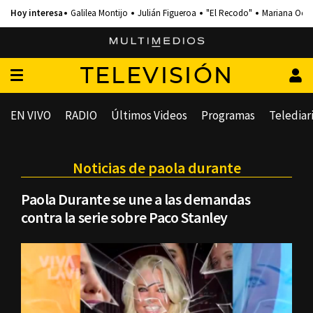
Galilea Montijo
Julián Figueroa
"El Recodo"
Mariana Och
TELEVISIÓN
EN VIVO
RADIO
Últimos Videos
Programas
Telediar
Noticias de paola durante
Paola Durante se une a las demandas
contra la serie sobre Paco Stanley