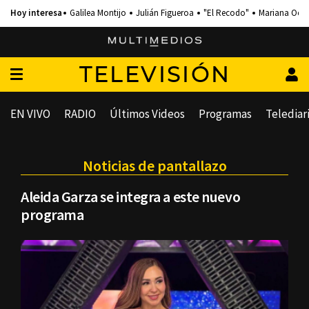
Galilea Montijo
Julián Figueroa
"El Recodo"
Mariana Och
TELEVISIÓN
EN VIVO
RADIO
Últimos Videos
Programas
Telediar
Noticias de pantallazo
Aleida Garza se integra a este nuevo
programa