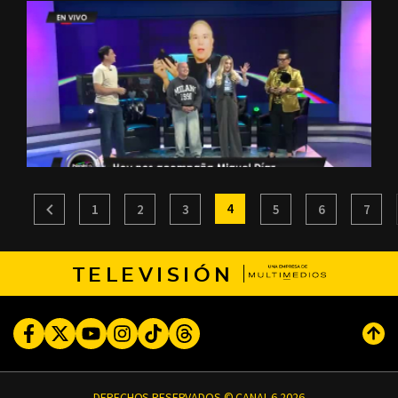
4
1
2
3
5
6
7
TELEVISIÓN
Facebook
Twitter
Youtube
Instagram
TikTok
Threads
Subi
DERECHOS RESERVADOS © CANAL 6 2026