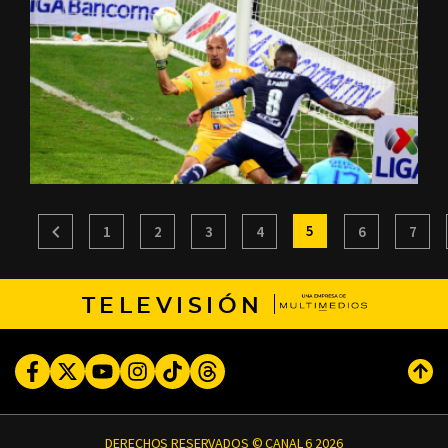
5
1
2
3
4
6
7
TELEVISIÓN
Facebook
Twitter
Youtube
Instagram
TikTok
Threads
Subi
DERECHOS RESERVADOS © CANAL 6 2026