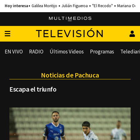
Galilea Montijo
Julián Figueroa
"El Recodo"
Mariana Och
TELEVISIÓN
EN VIVO
RADIO
Últimos Videos
Programas
Telediar
Noticias de Pachuca
Escapa el triunfo