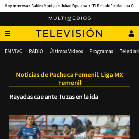
Galilea Montijo
Julián Figueroa
"El Recodo"
Mariana Och
TELEVISIÓN
EN VIVO
RADIO
Últimos Videos
Programas
Telediar
Noticias de Pachuca Femenil. Liga MX
Femenil
Rayadas cae ante Tuzas en la ida