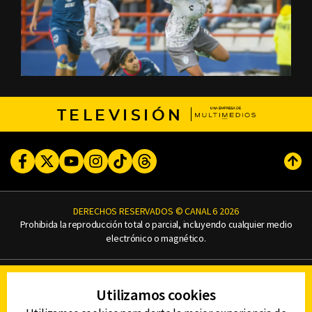
TELEVISIÓN
Facebook
Twitter
Youtube
Instagram
TikTok
Threads
Subi
DERECHOS RESERVADOS © CANAL 6 2026
Prohibida la reproducción total o parcial, incluyendo cualquier medio
electrónico o magnético.
CONTACTO
Utilizamos cookies
AVISO DE PRIVACIDAD
AVISO LEGAL