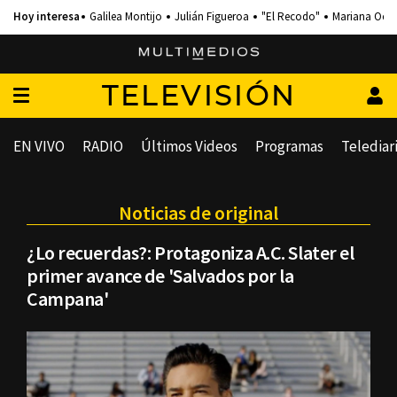
Galilea Montijo
Julián Figueroa
"El Recodo"
Mariana Och
TELEVISIÓN
EN VIVO
RADIO
Últimos Videos
Programas
Telediar
Noticias de original
¿Lo recuerdas?: Protagoniza A.C. Slater el
primer avance de 'Salvados por la
Campana'