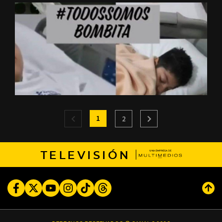
1
2
TELEVISIÓN
Facebook
Twitter
Youtube
Instagram
TikTok
Threads
Subi