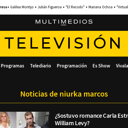
Galilea Montijo
Julián Figueroa
"El Recodo"
Mariana Ochoa
"Virtual
TELEVISIÓN
Programas
Telediario
Programación
Es Show
Vival
Noticias de niurka marcos
¿Sostuvo romance Carla Est
William Levy?