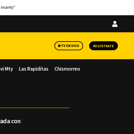
 Insanity"
Iniciar
sesión
TV EN VIVO
REGÍSTRATE
avi Mty
Las Rapiditas
Chismorreo
rada con