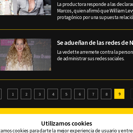
La productora responde a las declara
Marcos, quien afirmó que William Le
protagónico por una supuesta relación
Se adueñan de las redes de 
La vedette arremete contra la perso
de administrar sus redes sociales.
9
1
2
3
4
5
6
7
8
Facebook
Twitter
Youtube
Instagram
TikTok
Th
Utilizamos cookies
zamos cookies para darte la mejor experiencia de usuario y entr