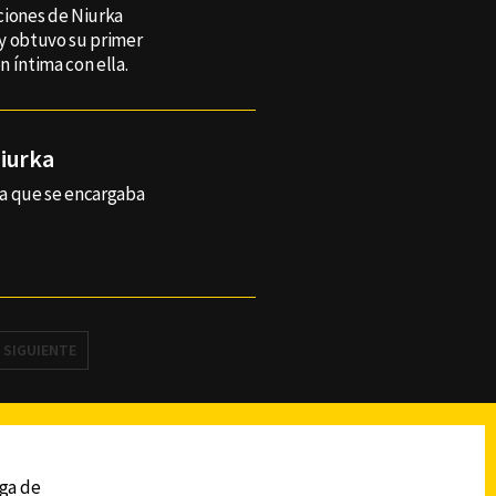
ciones de Niurka
vy obtuvo su primer
 íntima con ella.
Niurka
na que se encargaba
SIGUIENTE
reads
Subir
ega de