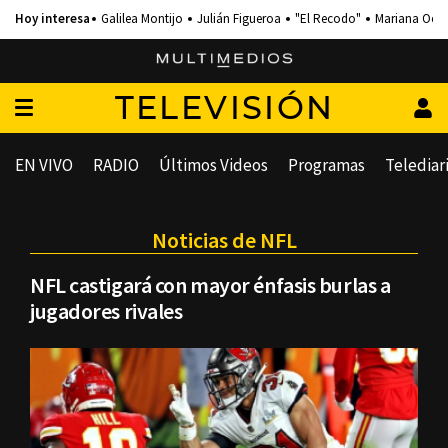
Galilea Montijo
Julián Figueroa
"El Recodo"
Mariana Och
TELEVISIÓN
EN VIVO
RADIO
Últimos Videos
Programas
Telediar
Noticias de NFL
NFL castigará con mayor énfasis burlas a
jugadores rivales