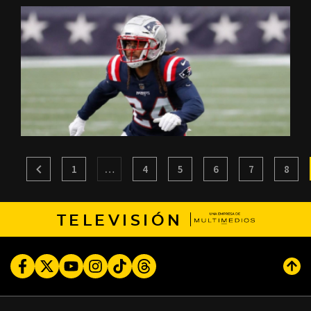
1
…
4
5
6
7
8
TELEVISIÓN
Facebook
Twitter
Youtube
Instagram
TikTok
Threads
Subi