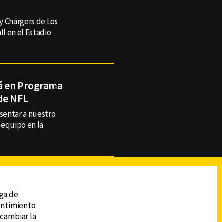
 y Chargers de Los
l en el Estadio
á en Programa
de NFL
esentar a nuestro
 equipo en la
reads
Subir
ega de
sentimiento
 cambiar la