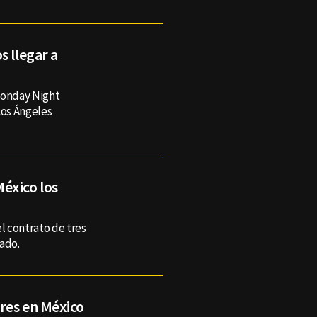
s llegar a
Monday Night
Los Ángeles
éxico los
el contrato de tres
ado.
res en México