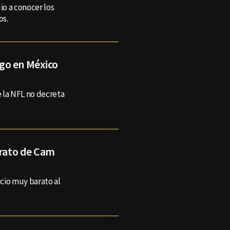
io a conocer los
os.
go en México
 la NFL no decreta
trato de Cam
cio muy barato al