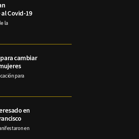
an
 al Covid-19
e la
p para cambiar
 mujeres
icación para
teresado en
rancisco
anifestaron en