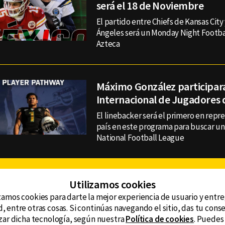
será el 18 de Noviembre
El partido entre Chiefs de Kansas City
Ángeles será un Monday Night Footbal
Azteca
Máximo González participar
Internacional de Jugadores 
El linebacker será el primero en repr
país en este programa para buscar un
National Football League
Facebook
Twitter
Youtube
Instagram
TikTok
Th
Utilizamos cookies
zamos cookies para darte la mejor experiencia de usuario y entr
, entre otras cosas. Si continúas navegando el sitio, das tu con
CONTACTO
tzar dicha tecnología, según nuestra
Política de cookies
. Puedes
AVISO DE PRIVACIDAD
ncluyendo