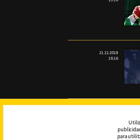
21.12.2018
16:16
TELEVISIÓN
Utili
publicidad
DERECHOS RESERVADOS © CANAL 6 2026
para utili
Prohibida la reproducción total o parcial, i