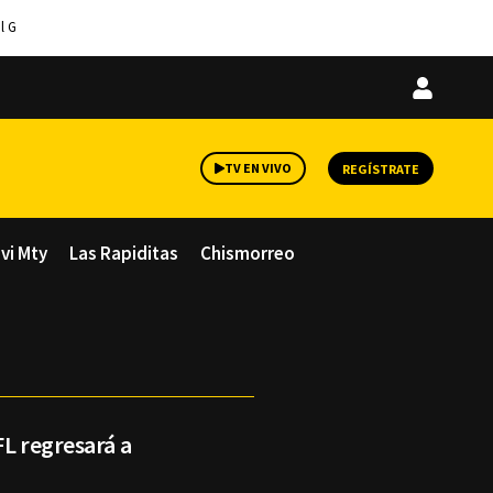
l G
Iniciar
sesión
TV EN VIVO
REGÍSTRATE
avi Mty
Las Rapiditas
Chismorreo
FL regresará a