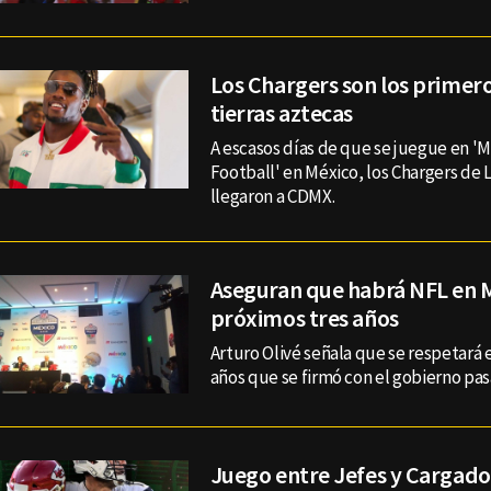
Los Chargers son los primero
tierras aztecas
A escasos días de que se juegue en '
Football' en México, los Chargers de 
llegaron a CDMX.
Aseguran que habrá NFL en M
próximos tres años
Arturo Olivé señala que se respetará 
años que se firmó con el gobierno pas
Juego entre Jefes y Cargado