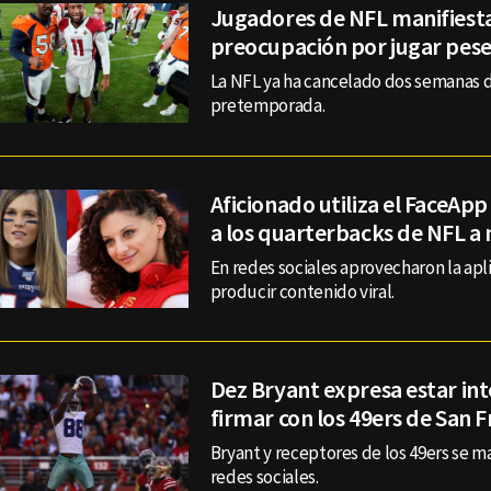
Jugadores de NFL manifiest
preocupación por jugar pese
La NFL ya ha cancelado dos semanas d
pretemporada.
Aficionado utiliza el FaceAp
a los quarterbacks de NFL a
En redes sociales aprovecharon la apl
producir contenido viral.
Dez Bryant expresa estar in
firmar con los 49ers de San F
Bryant y receptores de los 49ers se m
redes sociales.