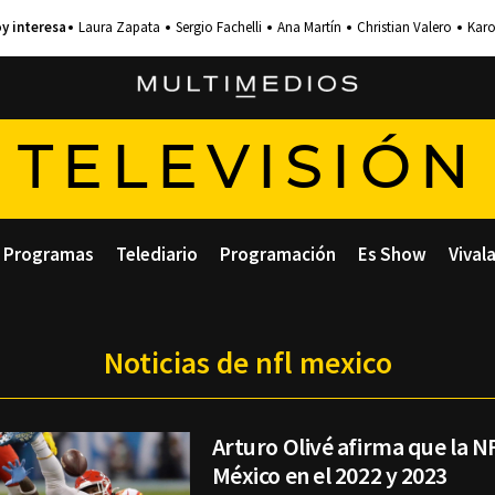
Laura Zapata
Sergio Fachelli
Ana Martín
Christian Valero
Karo
TELEVISIÓN
Programas
Telediario
Programación
Es Show
Vival
Noticias de nfl mexico
Arturo Olivé afirma que la N
México en el 2022 y 2023