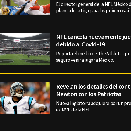
El director general de la NFL México d
planes de la Liga para los próximos añ
NFL cancela nuevamente jue
debido al Covid-19
Reporta el medio de The Athletic que
seguro venir a jugar a México.
Revelan los detalles del con
Newton con los Patriotas
Nueva Inglaterra adquiere por un pre
ex MVP de la NFL