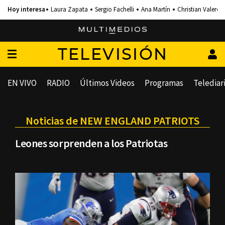
Laura Zapata
Sergio Fachelli
Ana Martín
Christian Valero
TELEVISIÓN
EN VIVO
RADIO
Últimos Videos
Programas
Telediar
Noticias de NEW ENGLAND PATRIOTS
Leones sorprenden a los Patriotas