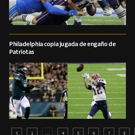
Philadelphia copia jugada de engaño de
Patriotas
1
…
4
5
6
7
8