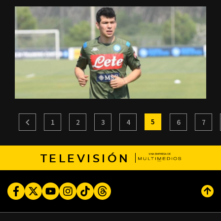
5
1
2
3
4
6
7
TELEVISIÓN
Facebook
Twitter
Youtube
Instagram
TikTok
Threads
Subi