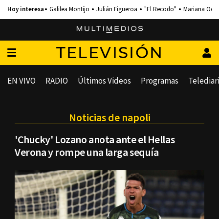
Galilea Montijo
Julián Figueroa
"El Recodo"
Mariana Och
TELEVISIÓN
EN VIVO
RADIO
Últimos Videos
Programas
Telediar
Noticias de napoli
'Chucky' Lozano anota ante el Hellas
Verona y rompe una larga sequía