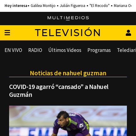
Galilea Montijo
Julián Figueroa
"El Recodo"
Mariana Och
TELEVISIÓN
EN VIVO
RADIO
Últimos Videos
Programas
Telediar
Noticias de nahuel guzman
COVID-19 agarró “cansado” a Nahuel
Guzmán