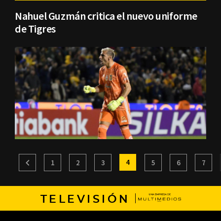
Nahuel Guzmán critica el nuevo uniforme
de Tigres
4
1
2
3
5
6
7
TELEVISIÓN