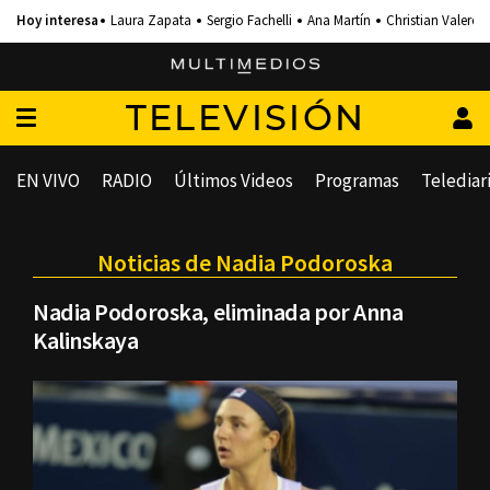
Laura Zapata
Sergio Fachelli
Ana Martín
Christian Valero
TELEVISIÓN
EN VIVO
RADIO
Últimos Videos
Programas
Telediar
Noticias de Nadia Podoroska
Nadia Podoroska, eliminada por Anna
Kalinskaya