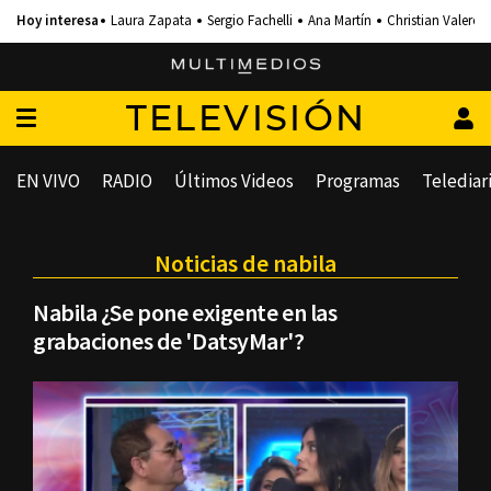
Laura Zapata
Sergio Fachelli
Ana Martín
Christian Valero
TELEVISIÓN
EN VIVO
RADIO
Últimos Videos
Programas
Telediar
Noticias de nabila
Nabila ¿Se pone exigente en las
grabaciones de 'DatsyMar'?