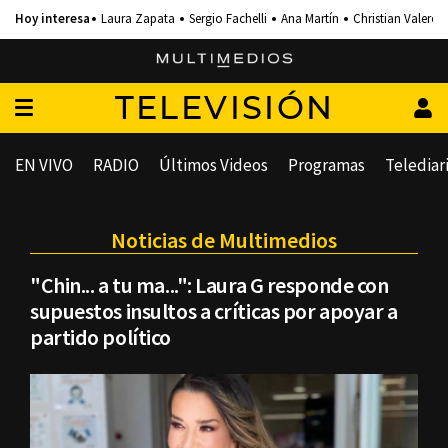
Laura Zapata
Sergio Fachelli
Ana Martín
Christian Valero
TELEVISIÓN
EN VIVO
RADIO
Últimos Videos
Programas
Telediar
Noticias de Multimedios
"Chin... a tu ma...": Laura G responde con
supuestos insultos a críticas por apoyar a
partido político