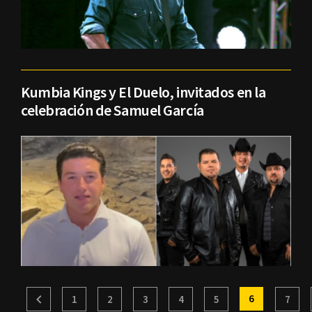
Kumbia Kings y El Duelo, invitados en la
celebración de Samuel García
6
1
2
3
4
5
7