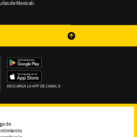
uilas de Mexicali.
reads
Subir
DESCARGA LA APP DE CANAL 6
ega de
sentimiento