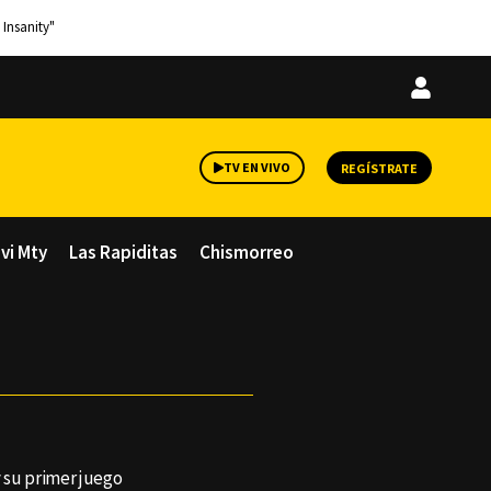
 Insanity"
Iniciar
sesión
TV EN VIVO
REGÍSTRATE
avi Mty
Las Rapiditas
Chismorreo
 su primer juego