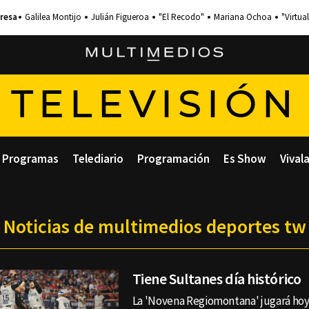
Galilea Montijo
Julián Figueroa
"El Recodo"
Mariana Ochoa
"Virtual
TELEVISIÓN
Programas
Telediario
Programación
Es Show
Vival
Noticias de multimedios deportes tw
Tiene Sultanes día histórico
La 'Novena Regiomontana' jugará hoy