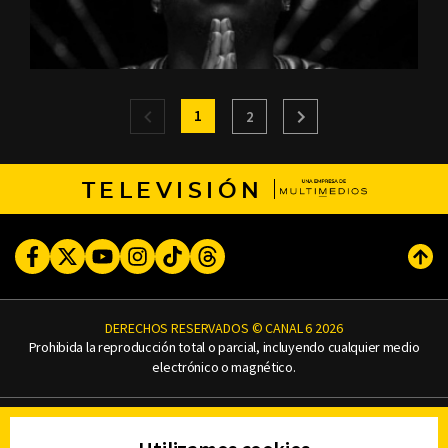
1
2
TELEVISIÓN
Facebook
Twitter
Youtube
Instagram
TikTok
Threads
Subi
DERECHOS RESERVADOS © CANAL 6 2026
Prohibida la reproducción total o parcial, incluyendo cualquier medio
electrónico o magnético.
CONTACTO
AVISO DE PRIVACIDAD