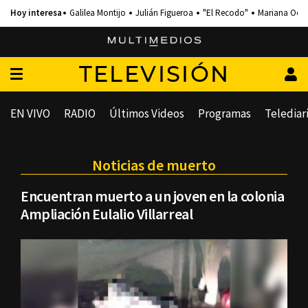
Galilea Montijo
Julián Figueroa
"El Recodo"
Mariana Och
TELEVISIÓN
EN VIVO
RADIO
Últimos Videos
Programas
Telediar
Noticias de muerto
Encuentran muerto a un joven en la colonia
Ampliación Eulalio Villarreal