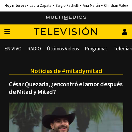
Laura Zapata
Sergio Fachelli
Ana Martín
Christian Valero
TELEVISIÓN
EN VIVO
RADIO
Últimos Videos
Programas
Telediar
Noticias de #mitadymitad
César Quezada, ¿encontró el amor después
de Mitad y Mitad?