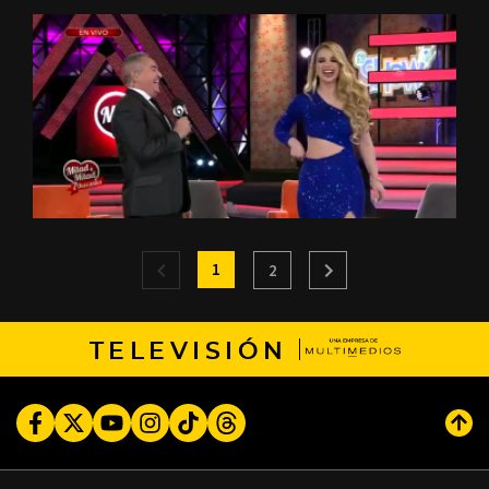
1
2
TELEVISIÓN
Facebook
Twitter
Youtube
Instagram
TikTok
Threads
Subi