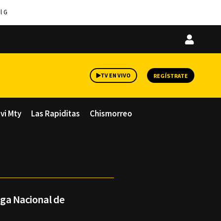
l G
Iniciar
sesión
TV EN VIVO
REGÍSTRATE
avi Mty
Las Rapiditas
Chismorreo
Liga Nacional de