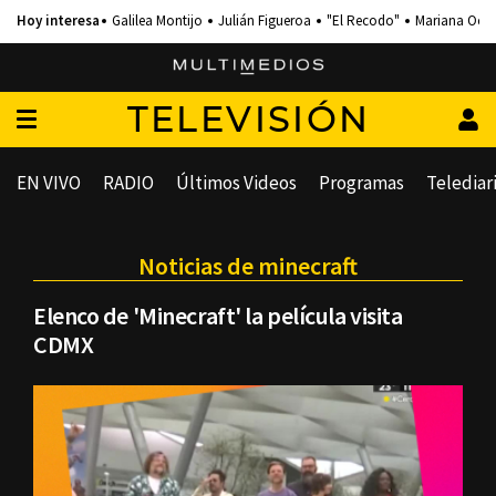
Galilea Montijo
Julián Figueroa
"El Recodo"
Mariana Och
TELEVISIÓN
EN VIVO
RADIO
Últimos Videos
Programas
Telediar
Noticias de minecraft
Elenco de 'Minecraft' la película visita
CDMX