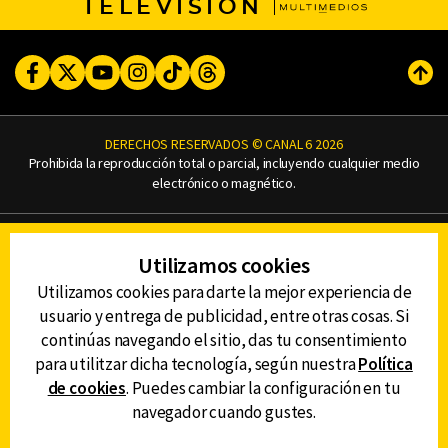
TELEVISIÓN
Facebook
Twitter
Youtube
Instagram
TikTok
Threads
Subi
DERECHOS RESERVADOS © CANAL 6 2026
Prohibida la reproducción total o parcial, incluyendo cualquier medio
electrónico o magnético.
CONTACTO
Utilizamos cookies
AVISO DE PRIVACIDAD
AVISO LEGAL
Utilizamos cookies para darte la mejor experiencia de
DEFENSORÍA DE LAS AUDIENCIAS
usuario y entrega de publicidad, entre otras cosas. Si
continúas navegando el sitio, das tu consentimiento
para utilitzar dicha tecnología, según nuestra
Política
de cookies
. Puedes cambiar la configuración en tu
DESCARGA LA APP DE CANAL 6
navegador cuando gustes.