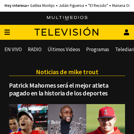
Galilea Montijo
Julián Figueroa
"El Recodo"
Mariana Och
TELEVISIÓN
EN VIVO
RADIO
Últimos Videos
Programas
Telediar
Noticias de mike trout
Patrick Mahomes será el mejor atleta
pagado en la historia de los deportes