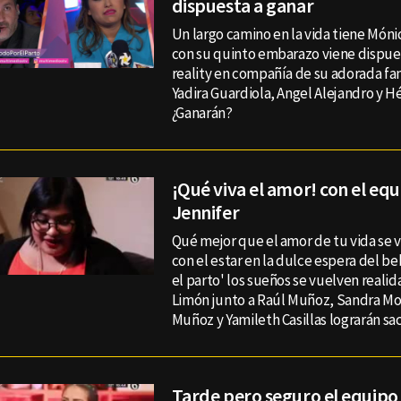
dispuesta a ganar
Un largo camino en la vida tiene Món
con su quinto embarazo viene dispues
reality en compañía de su adorada fam
Yadira Guardiola, Angel Alejandro y H
¿Ganarán?
¡Qué viva el amor! con el eq
Jennifer
Qué mejor que el amor de tu vida se v
con el estar en la dulce espera del be
el parto' los sueños se vuelven realid
Limón junto a Raúl Muñoz, Sandra Mo
Muñoz y Yamileth Casillas lograrán sac
Tarde pero seguro el equipo