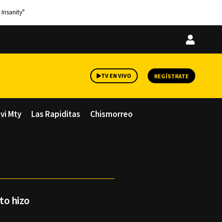
 Insanity"
Iniciar
sesión
TV EN VIVO
REGÍSTRATE
avi Mty
Las Rapiditas
Chismorreo
sto hizo