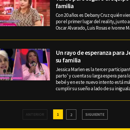
familia
Con 20 años es Debany Cruz quién vie
por el primer lugar del reality, junto 
Oscar Alvarado, Luis Rosas e Ivonne 
Un rayo de esperanza para Je
su familia
Jessica Marlen es la tercer participan
parto' y cuenta su larga espera para l
bebé y en este nuevo intento está má
cumplir su sueño a lado de su iniguala
ANTERIOR
1
SIGUIENTE
2