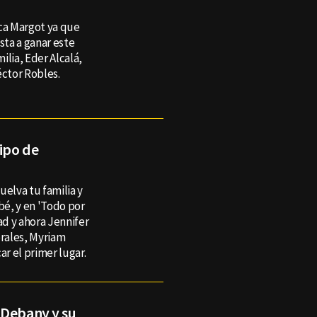
ica Margot ya que
ta a ganar este
ilia, Eder Alcalá,
éctor Robles.
uipo de
uelva tu familia y
bé, y en 'Todo por
ad y ahora Jennifer
rales, Myriam
ar el primer lugar.
 Debany y su