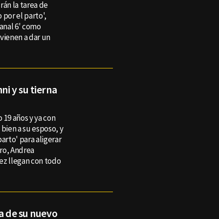
rán la tarea de
 por el parto',
Canal 6' como
vienen a dar un
ni y su tierna
 19 años y ya con
o bien a su esposo, y
arto' para aligerar
aro, Andrea
ez llegan con todo
za de su nuevo