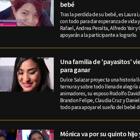
bebé
Tras la perdida de su bebé, es Laura L
con todo para dar esperanza de vida y
Rafael, Andrea Peralta, Alfredo Yair y
apoyarán a la participante a lograrlo.
Una familia de 'payasitos' v
para ganar
Dulce Salazar proyecta una historia l
ternura y sobre todo llena de alegría a
animadores, su esposo Rodolfo Davi
Brandon Felipe, Claudia Cruz y Daniel
todo para apoyar el sueño del bebé de
Mónica va por su quinto hijo 