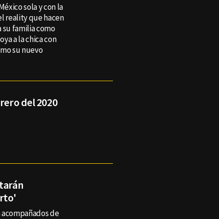
México sola y con la
el reality que hacen
a su familia como
ya a la chica con
como su nuevo
brero del 2020
starán
rto'
án acompañados de