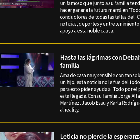
un famoso que junto a su familia tend
hacer ganar a la futura mamá en 'Todo
conductores de todas las tallas del '
noticias, deportes y entretenimiento 
apoyo a esta noble causa.
Hasta las lágrimas con Debah
familia
Ama de casa muy sensible con tan solo
un hijo, esta noticia no le fue del tod
para esto piden ayuda a 'Todo por el p
esta llegada. Con su familia Jorge Alf
Martínez, Jacob Esau y Karla Rodrígu
al reality.
Leticia no pierde la esperan