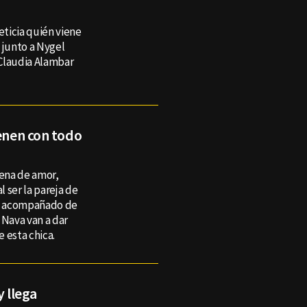
eticia quién viene
 junto a Nygel
 Claudia Alambar
ienen con todo
lena de amor,
l ser la pareja de
d acompañado de
 Nava van a dar
 esta chica.
y llega