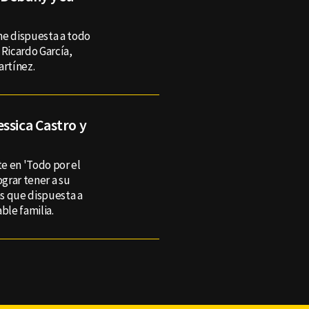
ne dispuesta a todo
a Ricardo García,
Martínez.
ssica Castro y
te en 'Todo por el
ograr tener a su
s que dispuesta a
ble familia.