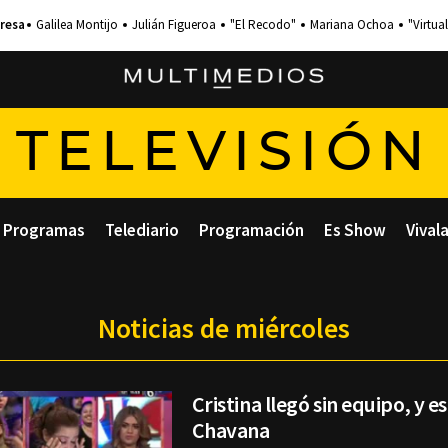
Galilea Montijo
Julián Figueroa
"El Recodo"
Mariana Ochoa
"Virtual
TELEVISIÓN
Programas
Telediario
Programación
Es Show
Vival
Noticias de miércoles
Cristina llegó sin equipo, y e
Chavana