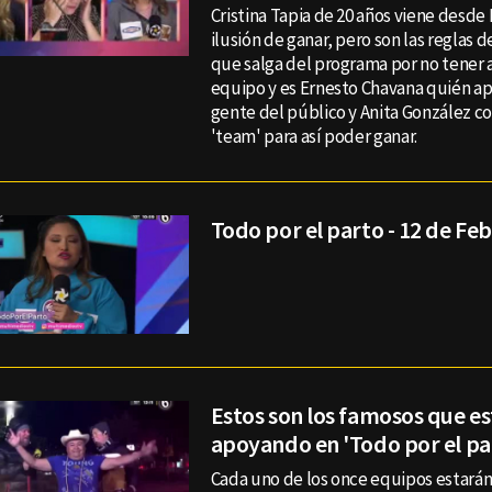
Cristina Tapia de 20 años viene desde 
ilusión de ganar, pero son las reglas d
que salga del programa por no tener 
equipo y es Ernesto Chavana quién apo
gente del público y Anita González 
'team' para así poder ganar.
Todo por el parto - 12 de Fe
Estos son los famosos que e
apoyando en 'Todo por el pa
Cada uno de los once equipos estar