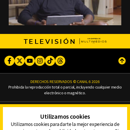
TELEVISIÓN
Facebook
Twitter
Youtube
Instagram
TikTok
Threads
Subi
DERECHOS RESERVADOS © CANAL 6 2026
Prohibida la reproducción total o parcial, incluyendo cualquier medio
electrónico o magnético.
CONTACTO
Utilizamos cookies
AVISO DE PRIVACIDAD
AVISO LEGAL
Utilizamos cookies para darte la mejor experiencia de
DEFENSORÍA DE LAS AUDIENCIAS