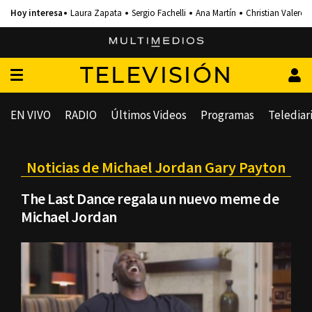
Laura Zapata
Sergio Fachelli
Ana Martín
Christian Valero
TELEVISIÓN
EN VIVO
RADIO
Últimos Videos
Programas
Telediar
Noticias de Michael Jordan Gary Payton
The Last Dance regala un nuevo meme de
Michael Jordan