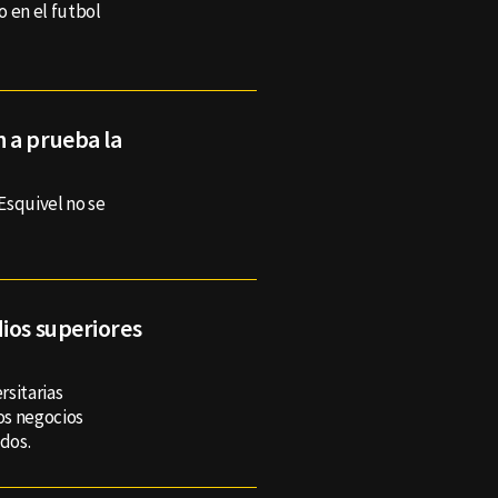
o en el futbol
 a prueba la
Esquivel no se
ios superiores
rsitarias
los negocios
ados.