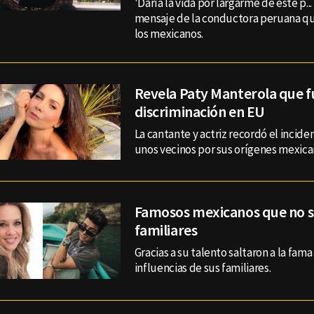
'Daría la vida por largarme de este p...
mensaje de la conductora peruana que
los mexicanos.
Revela Paty Manterola que f
discriminación en EU
La cantante y actriz recordó el incid
unos vecinos por sus orígenes mexica
Famosos mexicanos que no s
familiares
Gracias a su talento saltaron a la fama 
influencias de sus familiares.