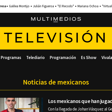
Galilea Montijo
Julián Figueroa
"El Recodo"
Mariana Ochoa
"Virtual
TELEVISIÓN
Programas
Telediario
Programación
Es Show
Vival
Noticias de mexicanos
Los mexicanos que han jugado
Con la llegada de Johan Vásquez al 