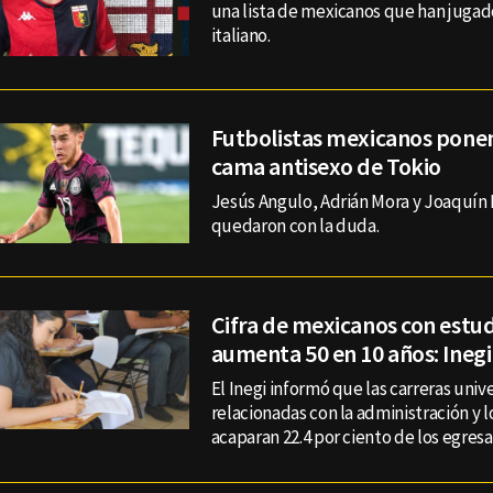
una lista de mexicanos que han jugad
italiano.
Futbolistas mexicanos ponen
cama antisexo de Tokio
Jesús Angulo, Adrián Mora y Joaquín 
quedaron con la duda.
Cifra de mexicanos con estud
aumenta 50 en 10 años: Inegi
El Inegi informó que las carreras unive
relacionadas con la administración y 
acaparan 22.4 por ciento de los egres