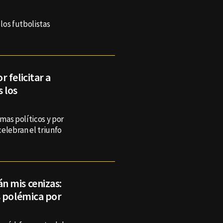
 los futbolistas
 felicitar a
 los
emas políticos y por
elebran el triunfo
n mis cenizas:
s polémica por