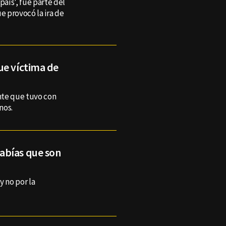
 país', fue parte del
 provocó la ira de
ue víctima de
ente que tuvo con
nos.
abías que son
y no por la