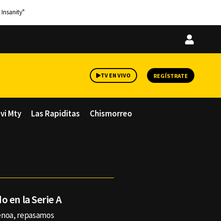
 Insanity"
Iniciar
sesión
TV EN VIVO
REGÍSTRATE
avi Mty
Las Rapiditas
Chismorreo
 en la Serie A
Genoa, repasamos