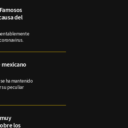
 Famosos
causa del
amentablemente
 coronavirus.
ne mexicano
, se ha mantenido
r su peculiar
n muy
obre los