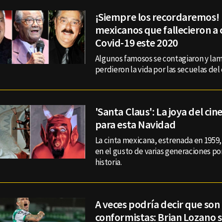
¡Siempre los recordaremos!
mexicanos que fallecieron a 
Covid-19 este 2020
Algunos famosos se contagiaron y l
perdieron la vida por las secuelas del
'Santa Claus': La joya del ci
para esta Navidad
La cinta mexicana, estrenada en 1959
en el gusto de varias generaciones po
historia.
A veces podría decir que so
conformistas: Brian Lozano s