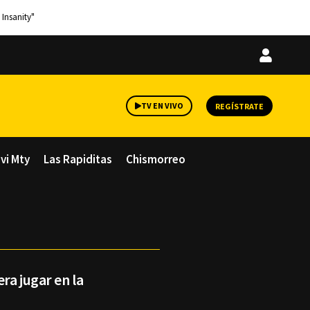
 Insanity"
Iniciar
sesión
TV EN VIVO
REGÍSTRATE
avi Mty
Las Rapiditas
Chismorreo
ra jugar en la