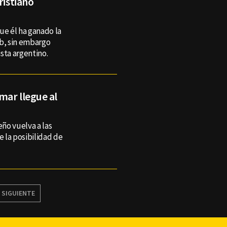
ristiano
ue él ha ganado la
b, sin embargo
sta argentino.
mar llegue al
eño vuelva a las
e la posibilidad de
SIGUIENTE