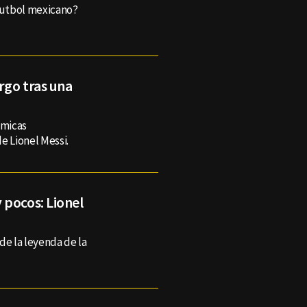
 futbol mexicano?
rgo tras una
émicas
e Lionel Messi.
 pocos: Lionel
de la leyenda de la