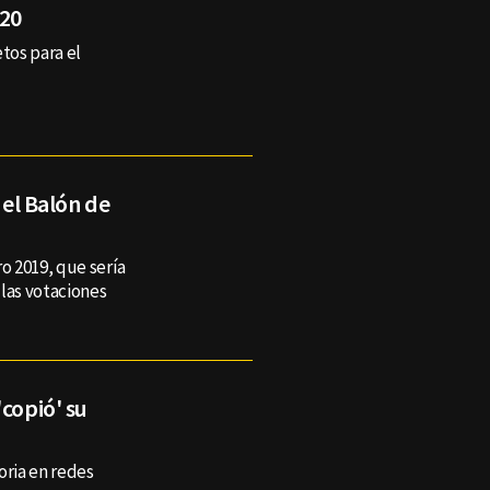
020
tos para el
 el Balón de
ro 2019, que sería
 las votaciones
'copió' su
oria en redes