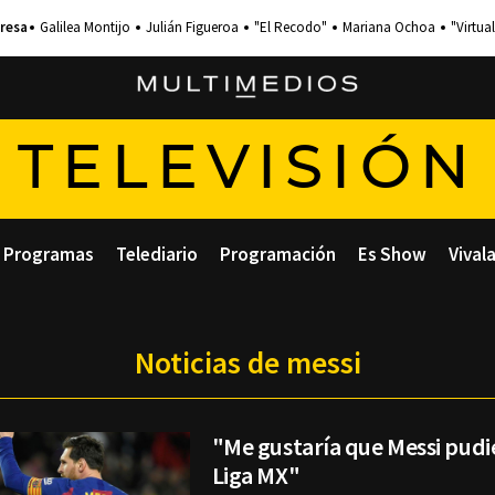
Galilea Montijo
Julián Figueroa
"El Recodo"
Mariana Ochoa
"Virtual
TELEVISIÓN
Programas
Telediario
Programación
Es Show
Vival
Noticias de messi
"Me gustaría que Messi pudie
Liga MX"