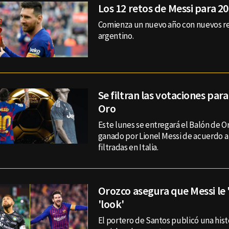
Los 12 retos de Messi para 2
Comienza un nuevo año con nuevos re
argentino.
Se filtran las votaciones para
Oro
Este lunes se entregará el Balón de O
ganado por Lionel Messi de acuerdo a
filtradas en Italia.
Orozco asegura que Messi le 
'look'
El portero de Santos publicó una hist