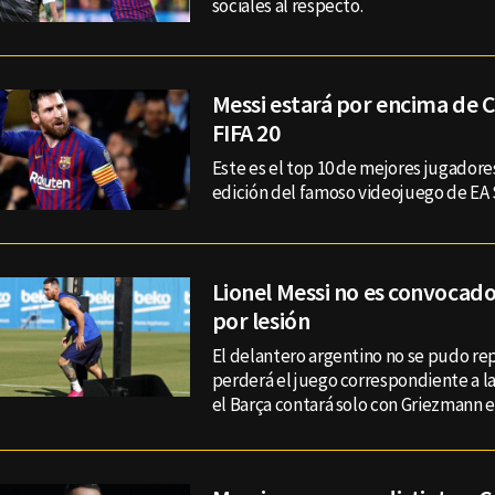
sociales al respecto.
Messi estará por encima de Cr
FIFA 20
Este es el top 10 de mejores jugadore
edición del famoso videojuego de EA 
Lionel Messi no es convocado
por lesión
El delantero argentino no se pudo re
perderá el juego correspondiente a l
el Barça contará solo con Griezmann e