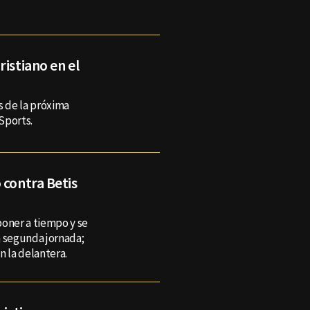
istiano en el
s de la próxima
Sports.
 contra Betis
poner a tiempo y se
a segunda jornada;
n la delantera.