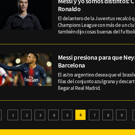
Messi y yo somos distintos: C
Ronaldo
El delantero de la Juventus recalcó q
Champions League con más de un clu
también dijo cosas buenas del futboli
Messi presiona para que Ney
Barcelona
El astro argentino desea que el brasil
filas del conjunto azulgrana y descart
llegar al Real Madrid.
6
1
2
3
4
5
7
8
9