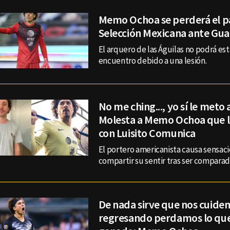
Memo Ochoa se perderá el pa
Selección Mexicana ante Gu
El arquero de las Águilas no podrá est
encuentro debido a una lesión.
No me ching..., yo sí le meto 
Molesta a Memo Ochoa que 
con Luisito Comunica
El portero americanista causa sensaci
compartir su sentir tras ser comparad
De nada sirve que nos cuide
regresando perdamos lo qu