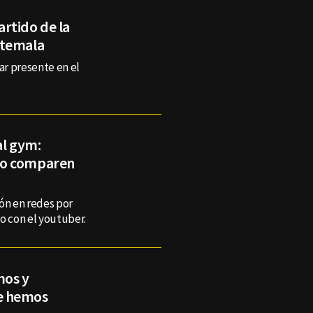
rtido de la
atemala
ar presente en el
al gym:
lo comparen
ón en redes por
o con el youtuber.
mos y
e hemos