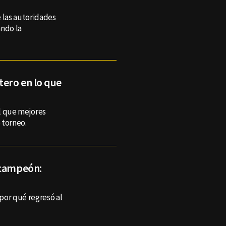
 las autoridades
ando la
ero en lo que
l que mejores
 torneo.
 campeón:
 por qué regresó al