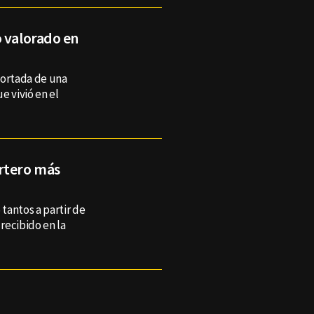
o valorado en
portada de una
e vivió en el
ortero más
 tantos a partir de
 recibido en la