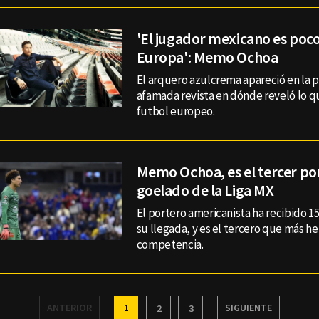
'El jugador mexicano es poc
Europa': Memo Ochoa
El arquero azulcrema apareció en la 
afamada revista en dónde reveló lo qu
futbol europeo.
Memo Ochoa, es el tercer p
goelado de la Liga MX
El portero americanista ha recibido 15
su llegada, y es el tercero que más he
competencia.
ANTERIOR
1
SIGUIENTE
2
3