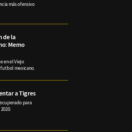
ncia más ofensivo
 de la
ano: Memo
 en el Viejo
 futbol mexicano.
entar a Tigres
 recuperado para
 2020.