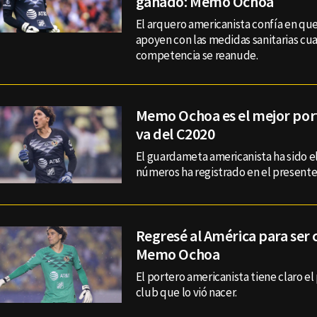
ganado: Memo Ochoa
El arquero americanista confía en que
apoyen con las medidas sanitarias cu
competencia se reanude.
Memo Ochoa es el mejor port
va del C2020
El guardameta americanista ha sido e
números ha registrado en el presente
Regresé al América para ser
Memo Ochoa
El portero americanista tiene claro el
club que lo vió nacer.