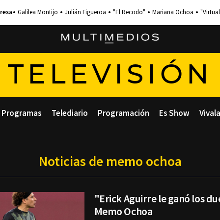
Galilea Montijo
Julián Figueroa
"El Recodo"
Mariana Ochoa
"Virtual
TELEVISIÓN
Programas
Telediario
Programación
Es Show
Vival
Noticias de memo ochoa
"Erick Aguirre le ganó los due
Memo Ochoa