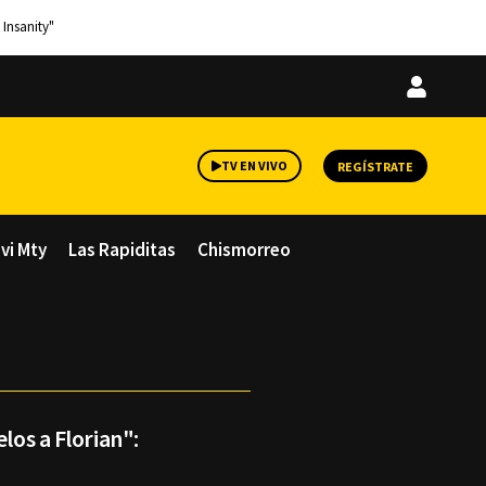
 Insanity"
Iniciar
sesión
TV EN VIVO
REGÍSTRATE
avi Mty
Las Rapiditas
Chismorreo
los a Florian":