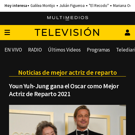
Galilea Montijo
Julián Figueroa
"El Recodo"
Mariana Och
TELEVISIÓN
EN VIVO
RADIO
Últimos Videos
Programas
Telediar
Noticias de mejor actriz de reparto
Youn Yuh-Jung gana el Oscar como Mejor
Actriz de Reparto 2021