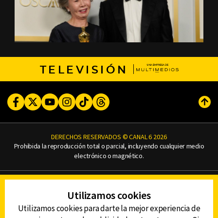
TELEVISIÓN
Facebook
Twitter
Youtube
Instagram
TikTok
Threads
Subi
DERECHOS RESERVADOS © CANAL 6 2026
Prohibida la reproducción total o parcial, incluyendo cualquier medio
electrónico o magnético.
CONTACTO
Utilizamos cookies
AVISO DE PRIVACIDAD
AVISO LEGAL
Utilizamos cookies para darte la mejor experiencia de
DEFENSORÍA DE LAS AUDIENCIAS