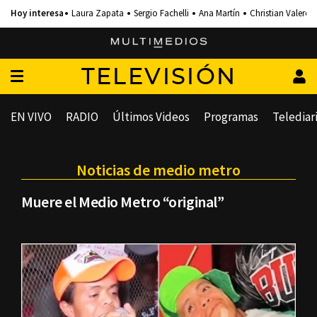
Laura Zapata
Sergio Fachelli
Ana Martín
Christian Valero
TELEVISIÓN
EN VIVO
RADIO
Últimos Videos
Programas
Telediar
Noticias de medio metro
Muere el Medio Metro “original”