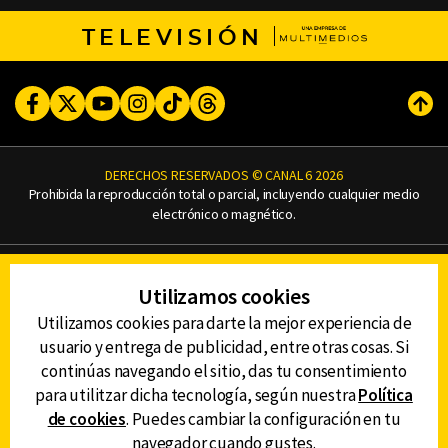
TELEVISIÓN
Facebook
Twitter
Youtube
Instagram
TikTok
Threads
Subi
DERECHOS RESERVADOS © CANAL 6 2026
Prohibida la reproducción total o parcial, incluyendo cualquier medio
electrónico o magnético.
CONTACTO
Utilizamos cookies
AVISO DE PRIVACIDAD
AVISO LEGAL
Utilizamos cookies para darte la mejor experiencia de
DEFENSORÍA DE LAS AUDIENCIAS
usuario y entrega de publicidad, entre otras cosas. Si
continúas navegando el sitio, das tu consentimiento
para utilitzar dicha tecnología, según nuestra
Política
de cookies
. Puedes cambiar la configuración en tu
DESCARGA LA APP DE CANAL 6
navegador cuando gustes.