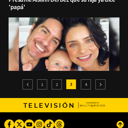
'papá'
3
1
2
4
TELEVISIÓN
Facebook
Twitter
Youtube
Instagram
TikTok
Threads
Subi