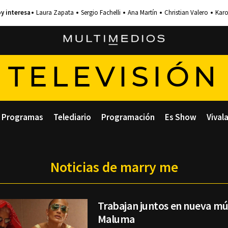
Laura Zapata
Sergio Fachelli
Ana Martín
Christian Valero
Karo
TELEVISIÓN
Programas
Telediario
Programación
Es Show
Vival
Noticias de marry me
Trabajan juntos en nueva mús
Maluma