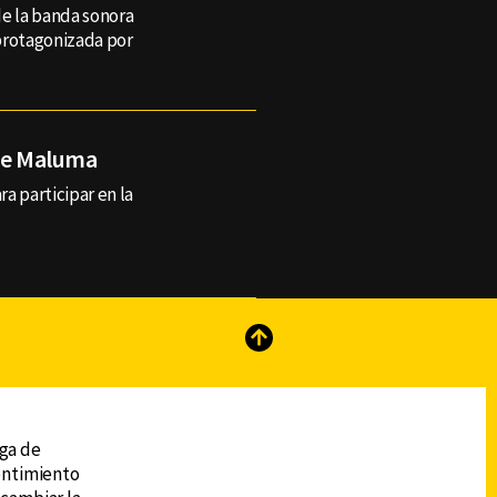
de la banda sonora
protagonizada por
ine Maluma
a participar en la
reads
Subir
ega de
sentimiento