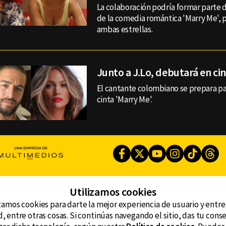
La colaboración podría formar parte 
de la comedia romántica 'Marry Me', 
ambas estrellas.
Junto a J.Lo, debutará en c
El cantante colombiano se prepara par
cinta 'Marry Me'.
Facebook
Twitter
Youtube
Instagram
TikTok
Th
Utilizamos cookies
CONTACTO
AVISO DE PRIVACIDAD
ncluyendo
zamos cookies para darte la mejor experiencia de usuario y entr
AVISO LEGAL
, entre otras cosas. Si continúas navegando el sitio, das tu con
DEFENSORÍA DE LAS AUDIENCIAS