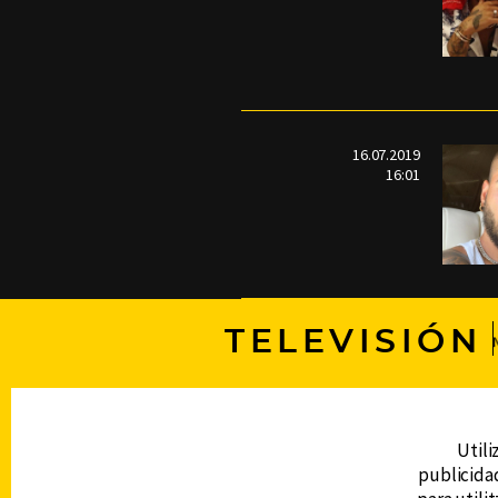
16.07.2019
16:01
TELEVISIÓN
DERECHOS RESERVADOS © CANAL 6 2026
Prohibida la reproducción total o parcial, i
Utili
cualquier medio electrónico o magnético.
publicidad