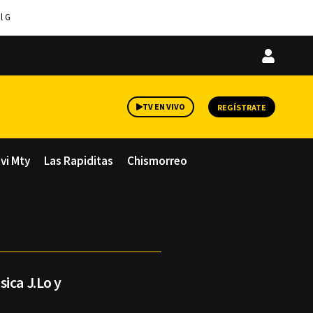
l G
Iniciar
sesión
TV EN VIVO
REGÍSTRATE
avi Mty
Las Rapiditas
Chismorreo
ica J.Lo y