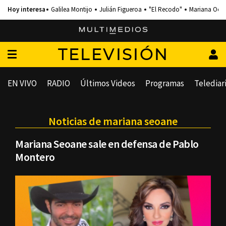
Galilea Montijo
Julián Figueroa
"El Recodo"
Mariana Och
TELEVISIÓN
EN VIVO
RADIO
Últimos Videos
Programas
Telediar
Noticias de mariana seoane
Mariana Seoane sale en defensa de Pablo
Montero