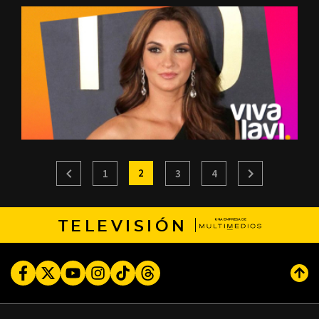
2
1
3
4
TELEVISIÓN
Facebook
Twitter
Youtube
Instagram
TikTok
Threads
Subi