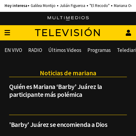
Galilea Montijo
Julián Figueroa
"El Recodo"
Mariana Och
TELEVISIÓN
EN VIVO
RADIO
Últimos Videos
Programas
Telediar
Noticias de mariana
Quién es Mariana ‘Barby’ Juárez la
participante más polémica
'Barby' Juárez se encomienda a Dios