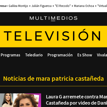
Galilea Montijo
Julián Figueroa
"El Recodo"
Mariana Ochoa
"Virtual
TELEVISIÓN
Programas
Telediario
Programación
Es Show
Vival
Noticias de mara patricia castañeda
Laura G arremete contra Mar
Castañeda por video de Dani