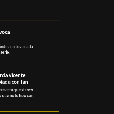
ovoca
nández no tuvo nada
serie.
rda Vicente
iada con fan
revista que sí tocó
 que no lo hizo con