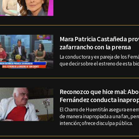
Mara Patricia Castañeda pr
zafarrancho con la prensa
La conductora y ex pareja de los Fer
que decir sobre el estreno de esta bio
Reconozco que hice mal: Abo
Fernández conducta inaprop
El Charro de Huentitán asegura en ent
de manera inapropiada a una fan, pero
intención; ofrece disculpa pública.