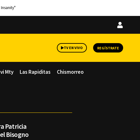
 Insanity"
Iniciar
sesión
TV EN VIVO
REGÍSTRATE
avi Mty
Las Rapiditas
Chismorreo
a Patricia
el Bisogno