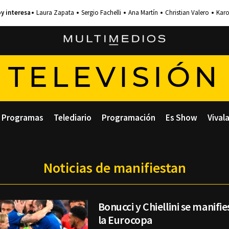
Laura Zapata
Sergio Fachelli
Ana Martín
Christian Valero
Karo
TELEVISIÓN
Programas
Telediario
Programación
Es Show
Vival
Noticias de manifiestan
Bonucci y Chiellini se manifi
la Eurocopa