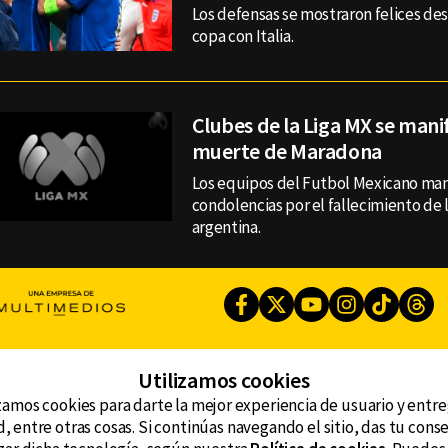
Los defensas se mostraron felices des
copa con Italia.
Clubes de la Liga MX se manif
muerte de Maradona
Los equipos del Futbol Mexicano ma
condolencias por el fallecimiento de 
argentina.
Facebook
Twitter
Youtube
Instagram
TikTok
Th
Utilizamos cookies
CONTACTO
AVISO DE PRIVACIDAD
ncluyendo
zamos cookies para darte la mejor experiencia de usuario y entr
AVISO LEGAL
, entre otras cosas. Si continúas navegando el sitio, das tu con
DEFENSORÍA DE LAS AUDIENCIAS