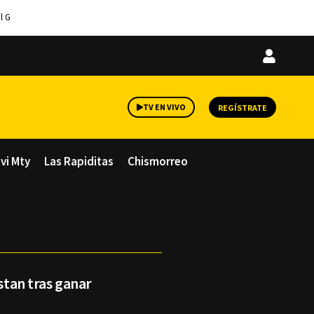
l G
Iniciar
sesión
TV EN VIVO
REGÍSTRATE
avi Mty
Las Rapiditas
Chismorreo
estan tras ganar