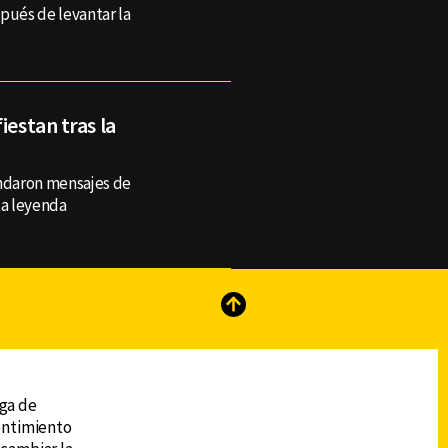
pués de levantar la
iestan tras la
ndaron mensajes de
la leyenda
reads
Subir
ega de
sentimiento