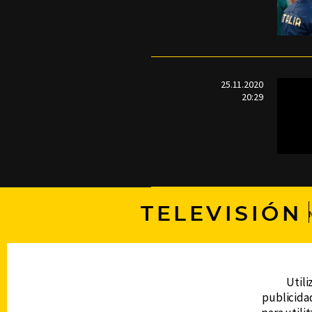
25.11.2020
20:29
TELEVISIÓN
DERECHOS RESERVADOS © CANAL 6 2026
Prohibida la reproducción total o parcial, i
Utili
cualquier medio electrónico o magnético.
publicidad