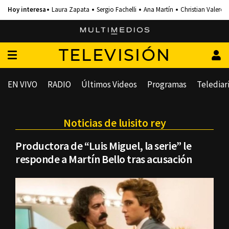
Laura Zapata
Sergio Fachelli
Ana Martín
Christian Valero
TELEVISIÓN
EN VIVO
RADIO
Últimos Videos
Programas
Telediar
Noticias de luisito rey
Productora de “Luis Miguel, la serie” le
responde a Martín Bello tras acusación