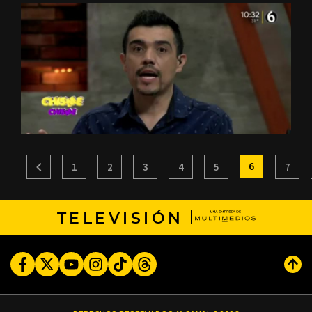
6
1
2
3
4
5
7
TELEVISIÓN
Facebook
Twitter
Youtube
Instagram
TikTok
Threads
Subi