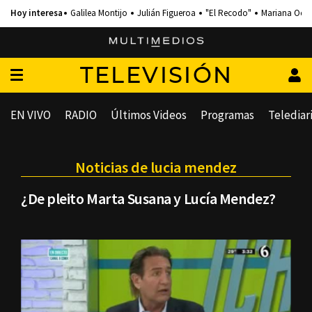
Galilea Montijo
Julián Figueroa
"El Recodo"
Mariana Och
TELEVISIÓN
EN VIVO
RADIO
Últimos Videos
Programas
Telediar
Noticias de lucia mendez
¿De pleito Marta Susana y Lucía Mendez?