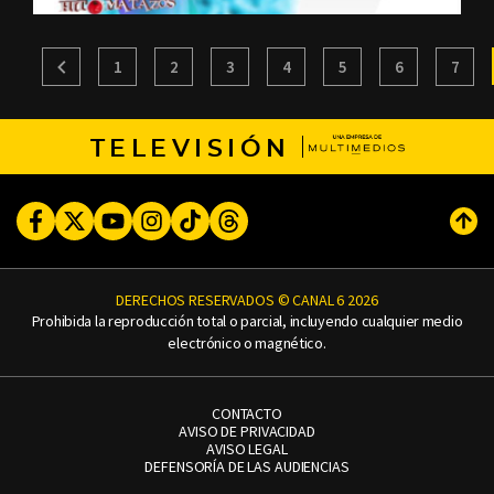
1
2
3
4
5
6
7
TELEVISIÓN
Facebook
Twitter
Youtube
Instagram
TikTok
Threads
Subi
DERECHOS RESERVADOS © CANAL 6 2026
Prohibida la reproducción total o parcial, incluyendo cualquier medio
electrónico o magnético.
CONTACTO
AVISO DE PRIVACIDAD
AVISO LEGAL
DEFENSORÍA DE LAS AUDIENCIAS